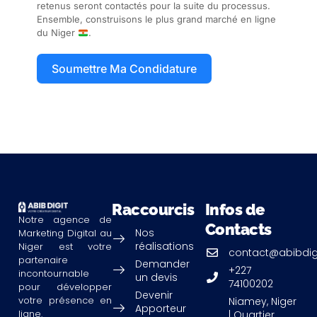
retenus seront contactés pour la suite du processus.
Ensemble, construisons le plus grand marché en ligne
du Niger
.
Soumettre Ma Condidature
Raccourcis
Infos de
Notre agence de
Contacts
Nos
Marketing Digital au
réalisations
Niger est votre
contact@abibdig
partenaire
Demander
+227
incontournable
un devis
74100202
pour développer
Devenir
votre présence en
Niamey, Niger
Apporteur
ligne.
| Quartier