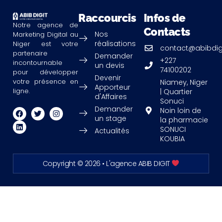
Raccourcis
Infos de
Notre agence de
Contacts
Nos
Marketing Digital au
réalisations
Niger est votre
contact@abibdig
partenaire
Demander
+227
incontournable
un devis
74100202
pour développer
Devenir
votre présence en
Niamey, Niger
Apporteur
ligne.
| Quartier
d'Affaires
Sonuci
Demander
F
L
T
I
Noin loin de
a
i
w
n
un stage
la pharmacie
c
n
i
s
SONUCI
Actualités
e
k
t
t
KOUBIA
b
e
t
a
o
d
e
g
o
i
r
r
k
n
a
Copyright © 2026 • L'agence ABIB DIGIT
m