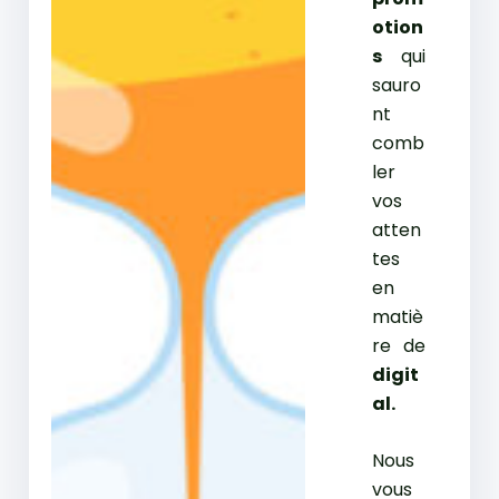
otion
s
qui
sauro
nt
comb
ler
vos
atten
tes
en
matiè
re de
digit
al.
Nous
vous