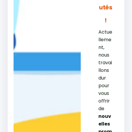
utés
!
Actue
lleme
nt,
nous
travai
llons
dur
pour
vous
offrir
de
nouv
elles
prom