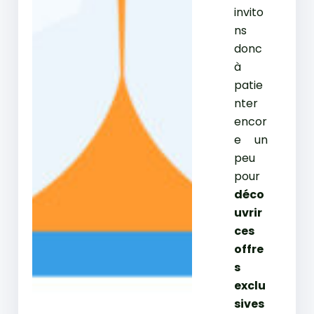
invito
ns
donc
à
patie
nter
encor
e un
peu
pour
déco
uvrir
ces
offre
s
exclu
sives