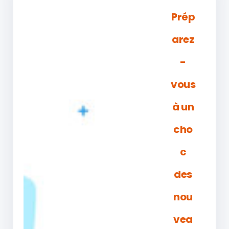
Prép
arez
-
vous
à un
cho
c
des
nou
vea